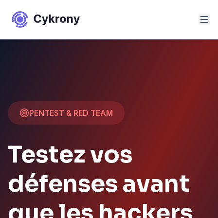
Aller au contenu
PENTEST & RED TEAM
Testez vos
défenses avant
que les hackers